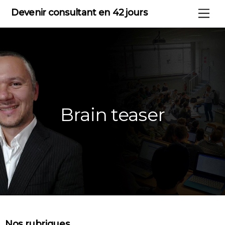
Skip
Devenir consultant en 42 jours
Me
to
content
Brain teaser
Nos rubriques